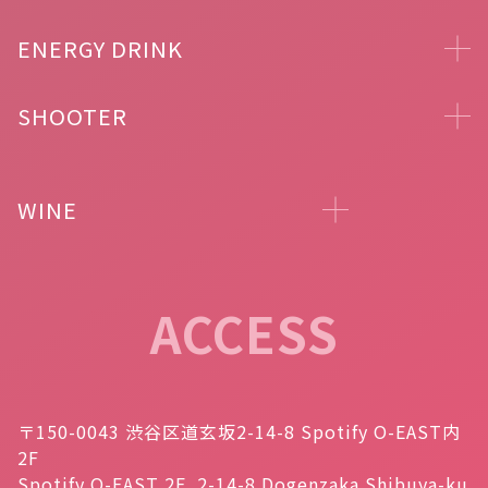
ENERGY DRINK
SHOOTER
WINE
ACCESS
〒150-0043 渋谷区道玄坂2-14-8 Spotify O-EAST内
2F
Spotify O-EAST 2F, 2-14-8 Dogenzaka Shibuya-ku