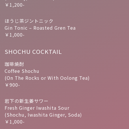
￥1,200-
ほうじ茶ジントニック
Gin Tonic – Roasted Gren Tea
￥1,000-
SHOCHU COCKTAIL
珈琲焼酎
Coffee Shochu
(On The Rocks or With Oolong Tea)
￥900-
岩下の新生姜サワー
Fresh Ginger Iwashita Sour
(Shochu, Iwashita Ginger, Soda)
￥1,000-