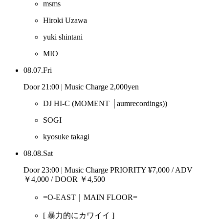
msms
Hiroki Uzawa
yuki shintani
MIO
08.07.Fri
Door 21:00 | Music Charge 2,000yen
DJ HI-C
(MOMENT │aumrecordings))
SOGI
kyosuke takagi
08.08.Sat
Door 23:00 | Music Charge PRIORITY ¥7,000 / ADV
￥4,000 / DOOR ￥4,500
=O-EAST｜MAIN FLOOR=
[ 暴力的にカワイイ ]