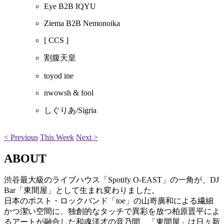
Eye B2B IQYU
Ziema B2B Nemonoika
[ CCS ]
割腹天皇
toyod ine
nwowsh & fool
しぐりあ/Sigria
< Previous
This Week
Next >
ABOUT
渋谷最大級のライブハウス「Spotify O-EAST」の一角が、DJ
Bar「東間屋」として生まれ変わりました。
日本のポスト・ロックバンド「toe」の山嵜廣和による繊細
かつ潔い空間に、独創的なタッチで異彩を放つ柏原晋平によ
るアートが融合した和魂洋才の音乃間、「東間屋」は日々新