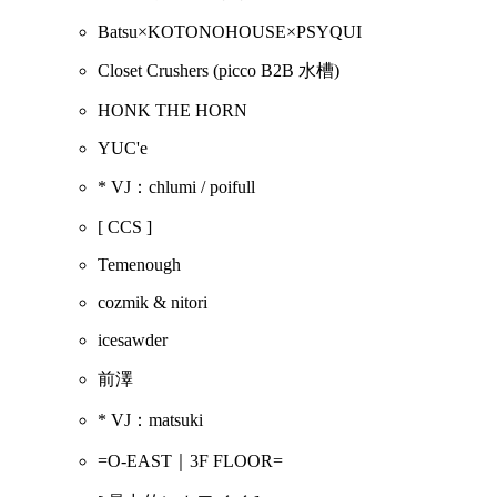
Batsu×KOTONOHOUSE×PSYQUI
Closet Crushers
(picco B2B 水槽)
HONK THE HORN
YUC'e
* VJ：chlumi / poifull
[ CCS ]
Temenough
cozmik & nitori
icesawder
前澤
* VJ：matsuki
=O-EAST｜3F FLOOR=