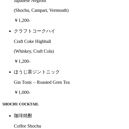
Japanese Negroni
(Shochu, Campari, Vermouth)
￥1,200-
クラフトコークハイ
Craft Coke Highball
(Whiskey, Craft Cola)
￥1,200-
ほうじ茶ジントニック
Gin Tonic – Roasted Gren Tea
￥1,000-
SHOCHU COCKTAIL
珈琲焼酎
Coffee Shochu