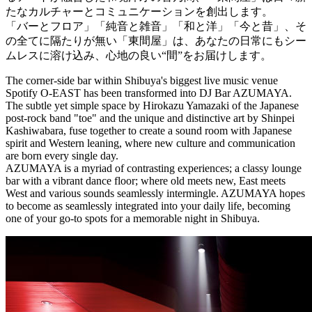
たなカルチャーとコミュニケーションを創出します。
「バーとフロア」「純音と雑音」「和と洋」「今と昔」、そ
の全てに隔たりが無い「東間屋」は、あなたの日常にもシー
ムレスに溶け込み、心地の良い“間”をお届けします。
The corner-side bar within Shibuya's biggest live music venue
Spotify O-EAST has been transformed into DJ Bar AZUMAYA.
The subtle yet simple space by Hirokazu Yamazaki of the Japanese
post-rock band "toe" and the unique and distinctive art by Shinpei
Kashiwabara, fuse together to create a sound room with Japanese
spirit and Western leaning, where new culture and communication
are born every single day.
AZUMAYA is a myriad of contrasting experiences; a classy lounge
bar with a vibrant dance floor; where old meets new, East meets
West and various sounds seamlessly intermingle. AZUMAYA hopes
to become as seamlessly integrated into your daily life, becoming
one of your go-to spots for a memorable night in Shibuya.