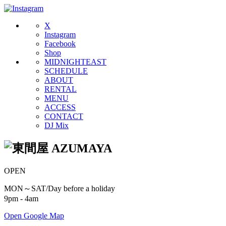
X
Instagram
Facebook
Shop
MIDNIGHTEAST
SCHEDULE
ABOUT
RENTAL
MENU
ACCESS
CONTACT
DJ Mix
OPEN
MON～SAT/Day before a holiday
9pm - 4am
Open Google Map