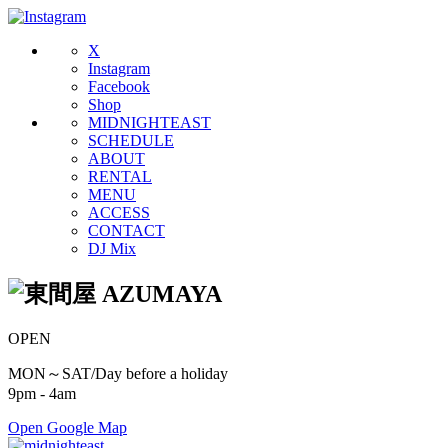
X
Instagram
Facebook
Shop
MIDNIGHTEAST
SCHEDULE
ABOUT
RENTAL
MENU
ACCESS
CONTACT
DJ Mix
OPEN
MON～SAT/Day before a holiday
9pm - 4am
Open Google Map