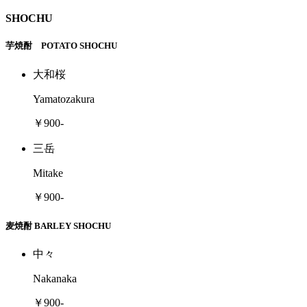
SHOCHU
芋焼酎 POTATO SHOCHU
大和桜
Yamatozakura
￥900-
三岳
Mitake
￥900-
麦焼酎 BARLEY SHOCHU
中々
Nakanaka
￥900-