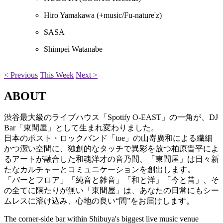
Hiro Yamakawa
(+music/Fu-nature'z)
SASA
Shimpei Watanabe
< Previous
This Week
Next >
ABOUT
渋谷最大級のライブハウス「Spotify O-EAST」の一角が、DJ
Bar「東間屋」として生まれ変わりました。
日本のポスト・ロックバンド「toe」の山嵜廣和による繊細
かつ潔い空間に、独創的なタッチで異彩を放つ柏原晋平によ
るアートが融合した和魂洋才の音乃間、「東間屋」は日々新
たなカルチャーとコミュニケーションを創出します。
「バーとフロア」「純音と雑音」「和と洋」「今と昔」、そ
の全てに隔たりが無い「東間屋」は、あなたの日常にもシー
ムレスに溶け込み、心地の良い“間”をお届けします。
The corner-side bar within Shibuya's biggest live music venue