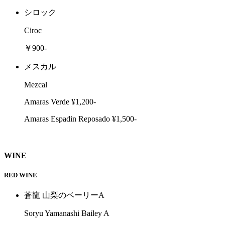
シロック
Ciroc
￥900-
メスカル
Mezcal
Amaras Verde ¥1,200-
Amaras Espadin Reposado ¥1,500-
WINE
RED WINE
蒼龍 山梨のベーリーA
Soryu Yamanashi Bailey A