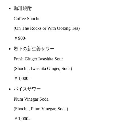
珈琲焼酎
Coffee Shochu
(On The Rocks or With Oolong Tea)
￥900-
岩下の新生姜サワー
Fresh Ginger Iwashita Sour
(Shochu, Iwashita Ginger, Soda)
￥1,000-
バイスサワー
Plum Vinegar Soda
(Shochu, Plum Vinegar, Soda)
￥1,000-