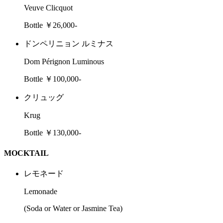
Veuve Clicquot
Bottle ￥26,000-
ドンペリニョン ルミナス
Dom Pérignon Luminous
Bottle ￥100,000-
クリュッグ
Krug
Bottle ￥130,000-
MOCKTAIL
レモネード
Lemonade
(Soda or Water or Jasmine Tea)