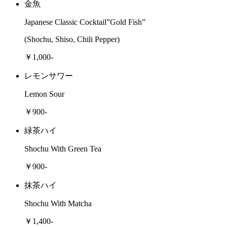
金魚
Japanese Classic Cocktail”Gold Fish”
(Shochu, Shiso, Chili Pepper)
￥1,000-
レモンサワー
Lemon Sour
￥900-
緑茶ハイ
Shochu With Green Tea
￥900-
抹茶ハイ
Shochu With Matcha
￥1,400-