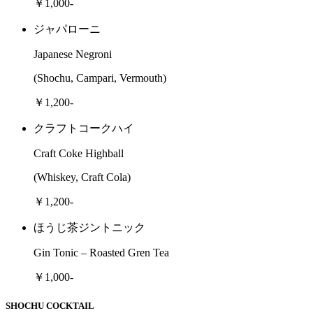
￥1,000-
ジャパローニ
Japanese Negroni
(Shochu, Campari, Vermouth)
￥1,200-
クラフトコークハイ
Craft Coke Highball
(Whiskey, Craft Cola)
￥1,200-
ほうじ茶ジントニック
Gin Tonic – Roasted Gren Tea
￥1,000-
SHOCHU COCKTAIL