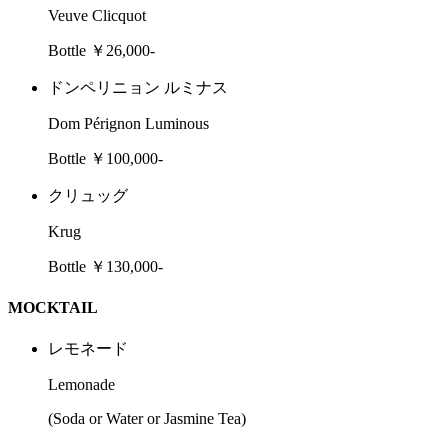
Veuve Clicquot
Bottle ￥26,000-
ドンペリニョン ルミナス
Dom Pérignon Luminous
Bottle ￥100,000-
クリュッグ
Krug
Bottle ￥130,000-
MOCKTAIL
レモネード
Lemonade
(Soda or Water or Jasmine Tea)