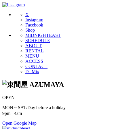
X
Instagram
Facebook
Shop
MIDNIGHTEAST
SCHEDULE
ABOUT
RENTAL
MENU
ACCESS
CONTACT
DJ Mix
OPEN
MON～SAT/Day before a holiday
9pm - 4am
Open Google Map