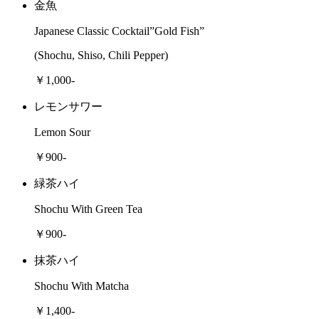
金魚
Japanese Classic Cocktail”Gold Fish”
(Shochu, Shiso, Chili Pepper)
￥1,000-
レモンサワー
Lemon Sour
￥900-
緑茶ハイ
Shochu With Green Tea
￥900-
抹茶ハイ
Shochu With Matcha
￥1,400-