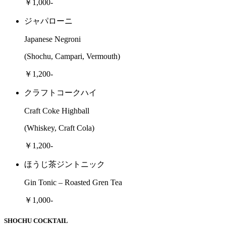
￥1,000-
ジャパローニ
Japanese Negroni
(Shochu, Campari, Vermouth)
￥1,200-
クラフトコークハイ
Craft Coke Highball
(Whiskey, Craft Cola)
￥1,200-
ほうじ茶ジントニック
Gin Tonic – Roasted Gren Tea
￥1,000-
SHOCHU COCKTAIL