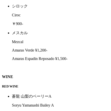
シロック
Ciroc
￥900-
メスカル
Mezcal
Amaras Verde ¥1,200-
Amaras Espadin Reposado ¥1,500-
WINE
RED WINE
蒼龍 山梨のベーリーA
Soryu Yamanashi Bailey A