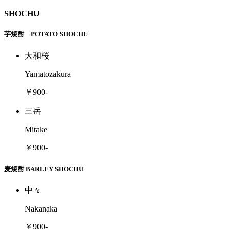
SHOCHU
芋焼酎 POTATO SHOCHU
大和桜
Yamatozakura
￥900-
三岳
Mitake
￥900-
麦焼酎 BARLEY SHOCHU
中々
Nakanaka
￥900-