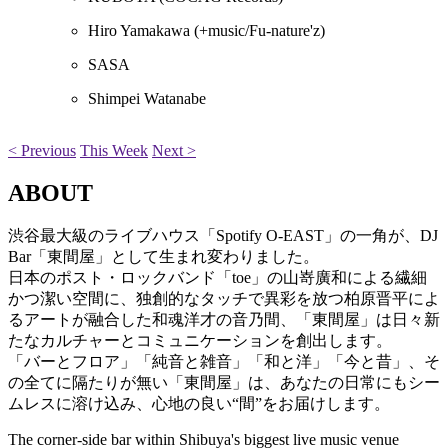
Hiro Yamakawa
(+music/Fu-nature'z)
SASA
Shimpei Watanabe
< Previous
This Week
Next >
ABOUT
渋谷最大級のライブハウス「Spotify O-EAST」の一角が、DJ
Bar「東間屋」として生まれ変わりました。
日本のポスト・ロックバンド「toe」の山嵜廣和による繊細
かつ潔い空間に、独創的なタッチで異彩を放つ柏原晋平によ
るアートが融合した和魂洋才の音乃間、「東間屋」は日々新
たなカルチャーとコミュニケーションを創出します。
「バーとフロア」「純音と雑音」「和と洋」「今と昔」、そ
の全てに隔たりが無い「東間屋」は、あなたの日常にもシー
ムレスに溶け込み、心地の良い“間”をお届けします。
The corner-side bar within Shibuya's biggest live music venue