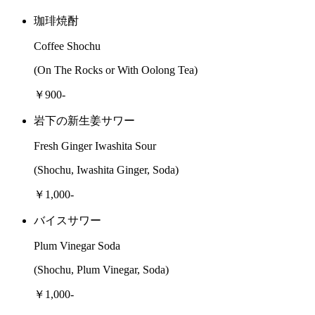
珈琲焼酎
Coffee Shochu
(On The Rocks or With Oolong Tea)
￥900-
岩下の新生姜サワー
Fresh Ginger Iwashita Sour
(Shochu, Iwashita Ginger, Soda)
￥1,000-
バイスサワー
Plum Vinegar Soda
(Shochu, Plum Vinegar, Soda)
￥1,000-