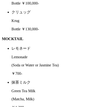
Bottle ￥100,000-
クリュッグ
Krug
Bottle ￥130,000-
MOCKTAIL
レモネード
Lemonade
(Soda or Water or Jasmine Tea)
￥700-
抹茶ミルク
Green Tea Milk
(Matcha, Milk)