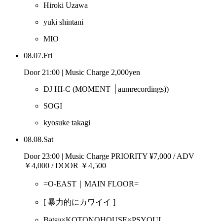
Hiroki Uzawa
yuki shintani
MIO
08.07.Fri
Door 21:00 | Music Charge 2,000yen
DJ HI-C
(MOMENT │aumrecordings))
SOGI
kyosuke takagi
08.08.Sat
Door 23:00 | Music Charge PRIORITY ¥7,000 / ADV
￥4,000 / DOOR ￥4,500
=O-EAST｜MAIN FLOOR=
[ 暴力的にカワイイ ]
Batsu×KOTONOHOUSE×PSYQUI