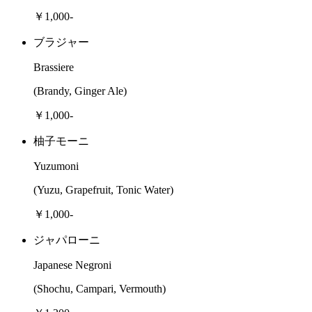
￥1,000-
ブラジャー
Brassiere
(Brandy, Ginger Ale)
￥1,000-
柚子モーニ
Yuzumoni
(Yuzu, Grapefruit, Tonic Water)
￥1,000-
ジャパローニ
Japanese Negroni
(Shochu, Campari, Vermouth)