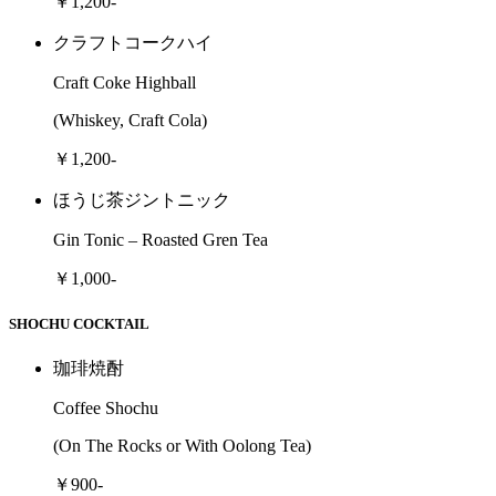
￥1,200-
クラフトコークハイ
Craft Coke Highball
(Whiskey, Craft Cola)
￥1,200-
ほうじ茶ジントニック
Gin Tonic – Roasted Gren Tea
￥1,000-
SHOCHU COCKTAIL
珈琲焼酎
Coffee Shochu
(On The Rocks or With Oolong Tea)
￥900-