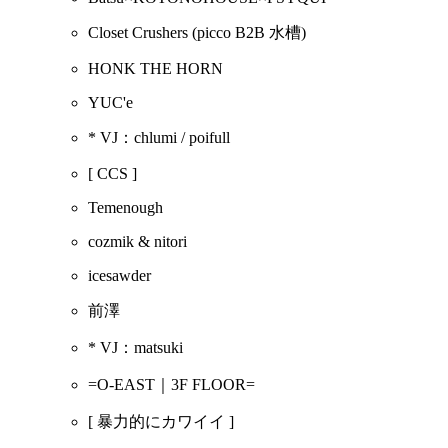
Closet Crushers
(picco B2B 水槽)
HONK THE HORN
YUC'e
* VJ：chlumi / poifull
[ CCS ]
Temenough
cozmik & nitori
icesawder
前澤
* VJ：matsuki
=O-EAST｜3F FLOOR=
[ 暴力的にカワイイ ]