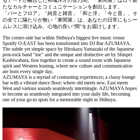
るアートが融合した和魂洋才の音乃間、「東間屋」は日々新
たなカルチャーとコミュニケーションを創出します。
「バーとフロア」「純音と雑音」「和と洋」「今と昔」、そ
の全てに隔たりが無い「東間屋」は、あなたの日常にもシー
ムレスに溶け込み、心地の良い“間”をお届けします。
The corner-side bar within Shibuya's biggest live music venue
Spotify O-EAST has been transformed into DJ Bar AZUMAYA.
The subtle yet simple space by Hirokazu Yamazaki of the Japanese
post-rock band "toe" and the unique and distinctive art by Shinpei
Kashiwabara, fuse together to create a sound room with Japanese
spirit and Western leaning, where new culture and communication
are born every single day.
AZUMAYA is a myriad of contrasting experiences; a classy lounge
bar with a vibrant dance floor; where old meets new, East meets
West and various sounds seamlessly intermingle. AZUMAYA hopes
to become as seamlessly integrated into your daily life, becoming
one of your go-to spots for a memorable night in Shibuya.