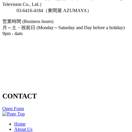
Television Co., Ltd.）
03-6416-4184（東間屋 AZUMAYA）
営業時間 (Business hours)
月～土・祝前日 (Monday～Saturday and Day before a holiday)
9pm - 4am
CONTACT
Open Form
Home
About Us