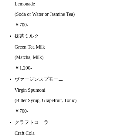
Lemonade
(Soda or Water or Jasmine Tea)
￥700-
抹茶ミルク
Green Tea Milk
(Matcha, Milk)
￥1,200-
ヴァージンスプモーニ
Virgin Spumoni
(Bitter Syrup, Grapefruit, Tonic)
￥700-
クラフトコーラ
Craft Cola