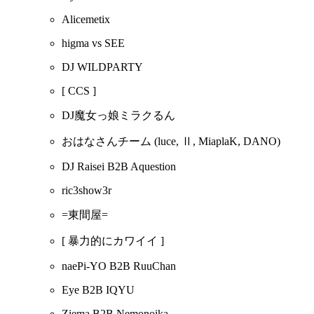
Alicemetix
higma vs SEE
DJ WILDPARTY
[ CCS ]
DJ魔女っ娘ミラクるん
おはなさんチーム
(luce, Ⅱ, MiaplaK, DANO)
DJ Raisei B2B Aquestion
ric3show3r
=東間屋=
[ 暴力的にカワイイ ]
naePi-YO B2B RuuChan
Eye B2B IQYU
Ziema B2B Nemonoika