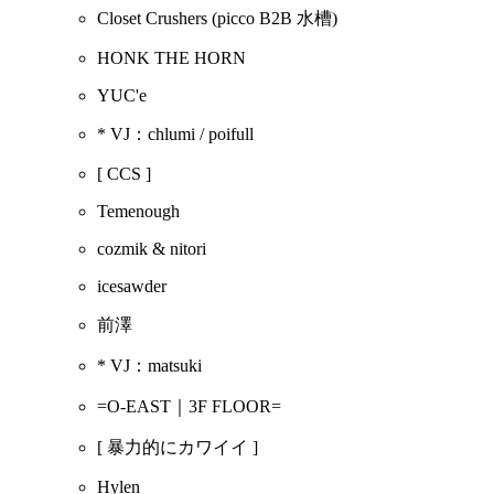
Closet Crushers
(picco B2B 水槽)
HONK THE HORN
YUC'e
* VJ：chlumi / poifull
[ CCS ]
Temenough
cozmik & nitori
icesawder
前澤
* VJ：matsuki
=O-EAST｜3F FLOOR=
[ 暴力的にカワイイ ]
Hylen