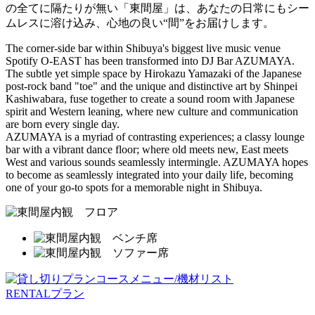
の全てに隔たりが無い「東間屋」は、あなたの日常にもシー
ムレスに溶け込み、心地の良い“間”をお届けします。
The corner-side bar within Shibuya's biggest live music venue
Spotify O-EAST has been transformed into DJ Bar AZUMAYA.
The subtle yet simple space by Hirokazu Yamazaki of the Japanese
post-rock band "toe" and the unique and distinctive art by Shinpei
Kashiwabara, fuse together to create a sound room with Japanese
spirit and Western leaning, where new culture and communication
are born every single day.
AZUMAYA is a myriad of contrasting experiences; a classy lounge
bar with a vibrant dance floor; where old meets new, East meets
West and various sounds seamlessly intermingle. AZUMAYA hopes
to become as seamlessly integrated into your daily life, becoming
one of your go-to spots for a memorable night in Shibuya.
RENTALプラン