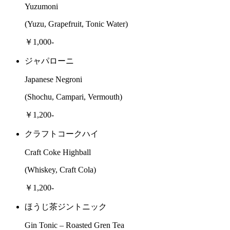
Yuzumoni
(Yuzu, Grapefruit, Tonic Water)
￥1,000-
ジャパローニ
Japanese Negroni
(Shochu, Campari, Vermouth)
￥1,200-
クラフトコークハイ
Craft Coke Highball
(Whiskey, Craft Cola)
￥1,200-
ほうじ茶ジントニック
Gin Tonic – Roasted Gren Tea