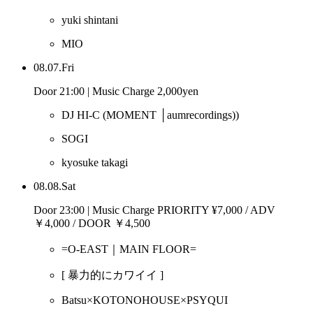
yuki shintani
MIO
08.07.Fri
Door 21:00 | Music Charge 2,000yen
DJ HI-C
(MOMENT │aumrecordings))
SOGI
kyosuke takagi
08.08.Sat
Door 23:00 | Music Charge PRIORITY ¥7,000 / ADV
￥4,000 / DOOR ￥4,500
=O-EAST｜MAIN FLOOR=
[ 暴力的にカワイイ ]
Batsu×KOTONOHOUSE×PSYQUI