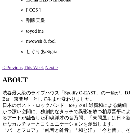
[ CCS ]
割腹天皇
toyod ine
nwowsh & fool
しぐりあ/Sigria
< Previous
This Week
Next >
ABOUT
渋谷最大級のライブハウス「Spotify O-EAST」の一角が、DJ
Bar「東間屋」として生まれ変わりました。
日本のポスト・ロックバンド「toe」の山嵜廣和による繊細
かつ潔い空間に、独創的なタッチで異彩を放つ柏原晋平によ
るアートが融合した和魂洋才の音乃間、「東間屋」は日々新
たなカルチャーとコミュニケーションを創出します。
「バーとフロア」「純音と雑音」「和と洋」「今と昔」、そ