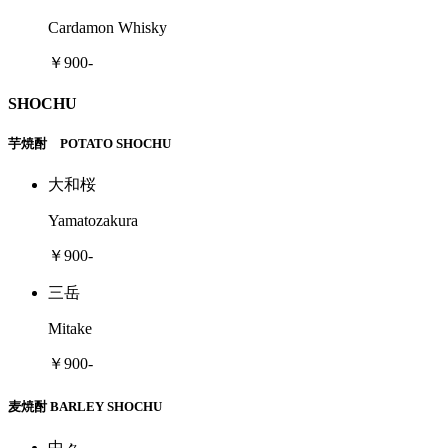
Cardamon Whisky
￥900-
SHOCHU
芋焼酎 POTATO SHOCHU
大和桜
Yamatozakura
￥900-
三岳
Mitake
￥900-
麦焼酎 BARLEY SHOCHU
中々