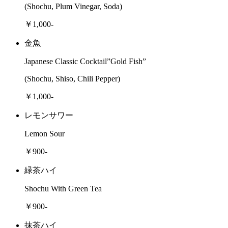
(Shochu, Plum Vinegar, Soda)
￥1,000-
金魚
Japanese Classic Cocktail”Gold Fish”
(Shochu, Shiso, Chili Pepper)
￥1,000-
レモンサワー
Lemon Sour
￥900-
緑茶ハイ
Shochu With Green Tea
￥900-
抹茶ハイ