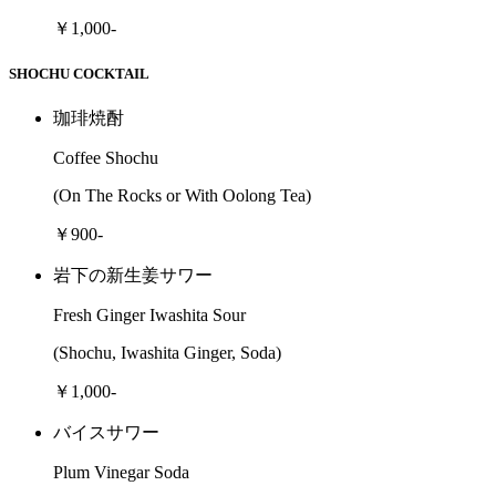
￥1,000-
SHOCHU COCKTAIL
珈琲焼酎
Coffee Shochu
(On The Rocks or With Oolong Tea)
￥900-
岩下の新生姜サワー
Fresh Ginger Iwashita Sour
(Shochu, Iwashita Ginger, Soda)
￥1,000-
バイスサワー
Plum Vinegar Soda