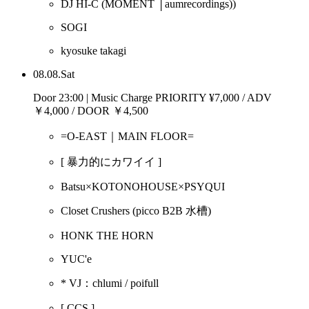
DJ HI-C
(MOMENT │aumrecordings))
SOGI
kyosuke takagi
08.08.Sat
Door 23:00 | Music Charge PRIORITY ¥7,000 / ADV
￥4,000 / DOOR ￥4,500
=O-EAST｜MAIN FLOOR=
[ 暴力的にカワイイ ]
Batsu×KOTONOHOUSE×PSYQUI
Closet Crushers
(picco B2B 水槽)
HONK THE HORN
YUC'e
* VJ：chlumi / poifull
[ CCS ]