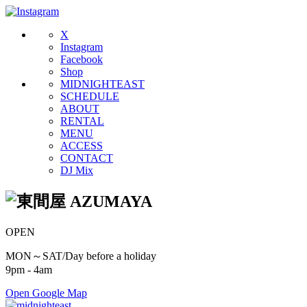
X
Instagram
Facebook
Shop
MIDNIGHTEAST
SCHEDULE
ABOUT
RENTAL
MENU
ACCESS
CONTACT
DJ Mix
OPEN
MON～SAT/Day before a holiday
9pm - 4am
Open Google Map