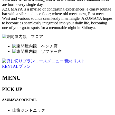
are born every single day.
AZUMAYA is a myriad of contrasting experiences; a classy lounge
bar with a vibrant dance floor; where old meets new, East meets
West and various sounds seamlessly intermingle. AZUMAYA hopes
to become as seamlessly integrated into your daily life, becoming
one of your go-to spots for a memorable night in Shibuya.
RENTALプラン
MENU
PICK UP
AZUMAYA COCKTAIL
山椒ジントニック