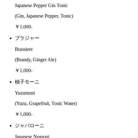
Japanese Pepper Gin Tonic
(Gin, Japanese Pepper, Tonic)
￥1,000-
ブラジャー
Brassiere
(Brandy, Ginger Ale)
￥1,000-
柚子モーニ
Yuzumoni
(Yuzu, Grapefruit, Tonic Water)
￥1,000-
ジャパローニ
Japanese Negroni