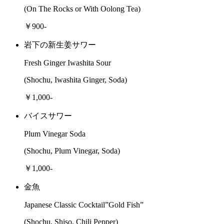
(On The Rocks or With Oolong Tea)
￥900-
岩下の新生姜サワー
Fresh Ginger Iwashita Sour
(Shochu, Iwashita Ginger, Soda)
￥1,000-
バイスサワー
Plum Vinegar Soda
(Shochu, Plum Vinegar, Soda)
￥1,000-
金魚
Japanese Classic Cocktail”Gold Fish”
(Shochu, Shiso, Chili Pepper)