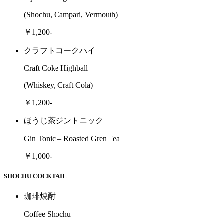
(Shochu, Campari, Vermouth)
￥1,200-
クラフトコークハイ
Craft Coke Highball
(Whiskey, Craft Cola)
￥1,200-
ほうじ茶ジントニック
Gin Tonic – Roasted Gren Tea
￥1,000-
SHOCHU COCKTAIL
珈琲焼酎
Coffee Shochu