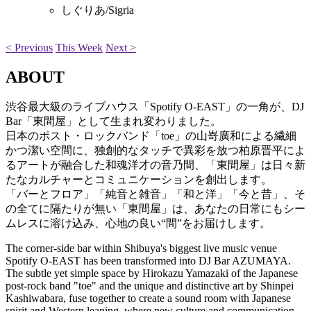
しぐりあ/Sigria
< Previous
This Week
Next >
ABOUT
渋谷最大級のライブハウス「Spotify O-EAST」の一角が、DJ
Bar「東間屋」として生まれ変わりました。
日本のポスト・ロックバンド「toe」の山嵜廣和による繊細
かつ潔い空間に、独創的なタッチで異彩を放つ柏原晋平によ
るアートが融合した和魂洋才の音乃間、「東間屋」は日々新
たなカルチャーとコミュニケーションを創出します。
「バーとフロア」「純音と雑音」「和と洋」「今と昔」、そ
の全てに隔たりが無い「東間屋」は、あなたの日常にもシー
ムレスに溶け込み、心地の良い“間”をお届けします。
The corner-side bar within Shibuya's biggest live music venue
Spotify O-EAST has been transformed into DJ Bar AZUMAYA.
The subtle yet simple space by Hirokazu Yamazaki of the Japanese
post-rock band "toe" and the unique and distinctive art by Shinpei
Kashiwabara, fuse together to create a sound room with Japanese
spirit and Western leaning, where new culture and communication