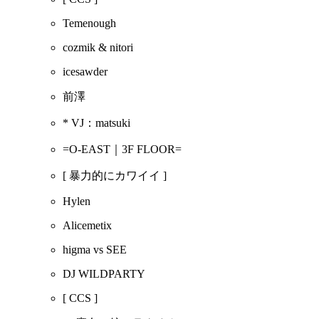
Temenough
cozmik & nitori
icesawder
前澤
* VJ：matsuki
=O-EAST｜3F FLOOR=
[ 暴力的にカワイイ ]
Hylen
Alicemetix
higma vs SEE
DJ WILDPARTY
[ CCS ]