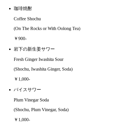
珈琲焼酎
Coffee Shochu
(On The Rocks or With Oolong Tea)
￥900-
岩下の新生姜サワー
Fresh Ginger Iwashita Sour
(Shochu, Iwashita Ginger, Soda)
￥1,000-
バイスサワー
Plum Vinegar Soda
(Shochu, Plum Vinegar, Soda)
￥1,000-