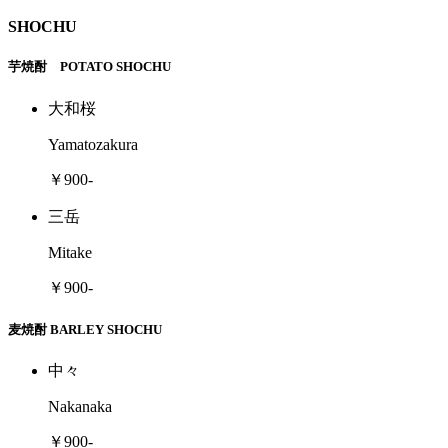
SHOCHU
芋焼酎 POTATO SHOCHU
大和桜
Yamatozakura
￥900-
三岳
Mitake
￥900-
麦焼酎 BARLEY SHOCHU
中々
Nakanaka
￥900-