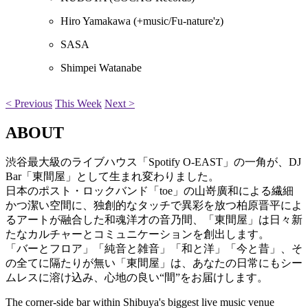
Hiro Yamakawa
(+music/Fu-nature'z)
SASA
Shimpei Watanabe
< Previous
This Week
Next >
ABOUT
渋谷最大級のライブハウス「Spotify O-EAST」の一角が、DJ
Bar「東間屋」として生まれ変わりました。
日本のポスト・ロックバンド「toe」の山嵜廣和による繊細
かつ潔い空間に、独創的なタッチで異彩を放つ柏原晋平によ
るアートが融合した和魂洋才の音乃間、「東間屋」は日々新
たなカルチャーとコミュニケーションを創出します。
「バーとフロア」「純音と雑音」「和と洋」「今と昔」、そ
の全てに隔たりが無い「東間屋」は、あなたの日常にもシー
ムレスに溶け込み、心地の良い“間”をお届けします。
The corner-side bar within Shibuya's biggest live music venue