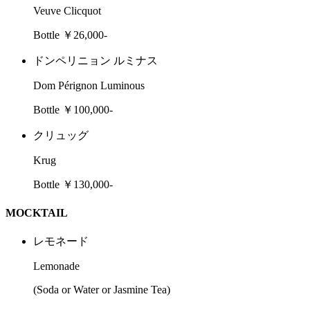
Veuve Clicquot
Bottle ￥26,000-
ドンペリニョン ルミナス
Dom Pérignon Luminous
Bottle ￥100,000-
クリュッグ
Krug
Bottle ￥130,000-
MOCKTAIL
レモネード
Lemonade
(Soda or Water or Jasmine Tea)