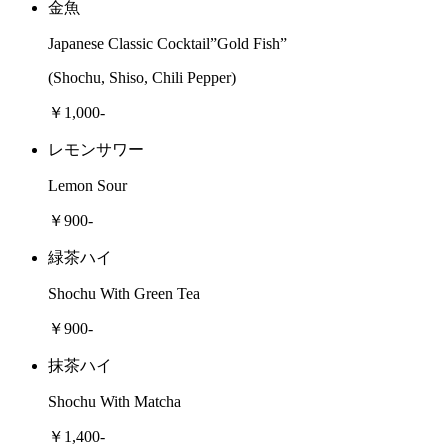
金魚
Japanese Classic Cocktail”Gold Fish”
(Shochu, Shiso, Chili Pepper)
￥1,000-
レモンサワー
Lemon Sour
￥900-
緑茶ハイ
Shochu With Green Tea
￥900-
抹茶ハイ
Shochu With Matcha
￥1,400-