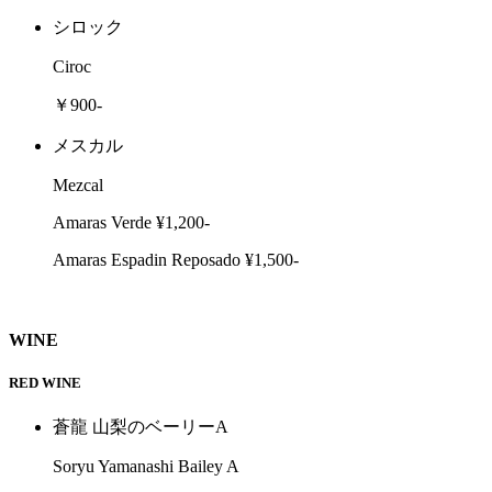
シロック
Ciroc
￥900-
メスカル
Mezcal
Amaras Verde ¥1,200-
Amaras Espadin Reposado ¥1,500-
WINE
RED WINE
蒼龍 山梨のベーリーA
Soryu Yamanashi Bailey A