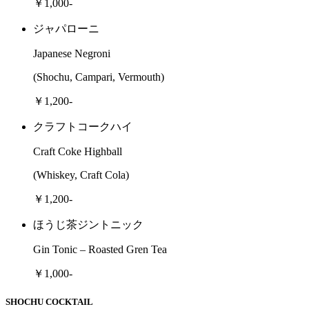
￥1,000-
ジャパローニ
Japanese Negroni
(Shochu, Campari, Vermouth)
￥1,200-
クラフトコークハイ
Craft Coke Highball
(Whiskey, Craft Cola)
￥1,200-
ほうじ茶ジントニック
Gin Tonic – Roasted Gren Tea
￥1,000-
SHOCHU COCKTAIL