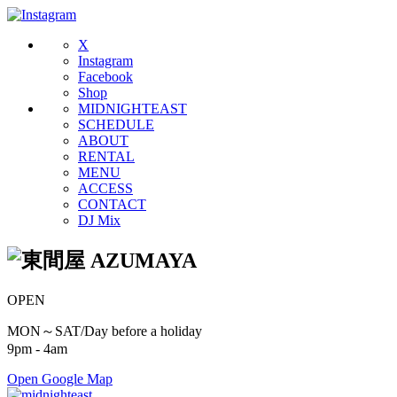
X
Instagram
Facebook
Shop
MIDNIGHTEAST
SCHEDULE
ABOUT
RENTAL
MENU
ACCESS
CONTACT
DJ Mix
OPEN
MON～SAT/Day before a holiday
9pm - 4am
Open Google Map