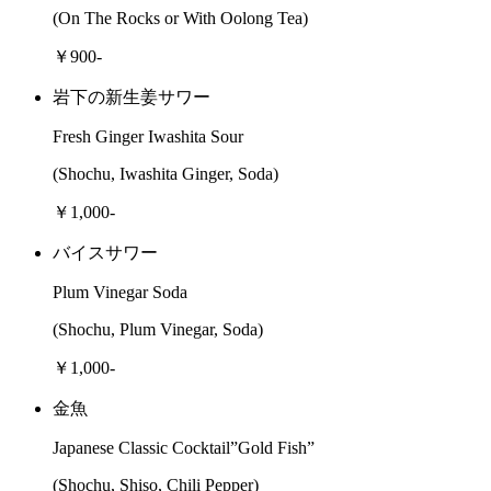
(On The Rocks or With Oolong Tea)
￥900-
岩下の新生姜サワー
Fresh Ginger Iwashita Sour
(Shochu, Iwashita Ginger, Soda)
￥1,000-
バイスサワー
Plum Vinegar Soda
(Shochu, Plum Vinegar, Soda)
￥1,000-
金魚
Japanese Classic Cocktail”Gold Fish”
(Shochu, Shiso, Chili Pepper)