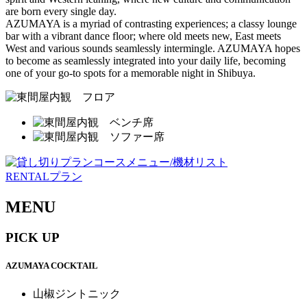
are born every single day.
AZUMAYA is a myriad of contrasting experiences; a classy lounge
bar with a vibrant dance floor; where old meets new, East meets
West and various sounds seamlessly intermingle. AZUMAYA hopes
to become as seamlessly integrated into your daily life, becoming
one of your go-to spots for a memorable night in Shibuya.
RENTALプラン
MENU
PICK UP
AZUMAYA COCKTAIL
山椒ジントニック