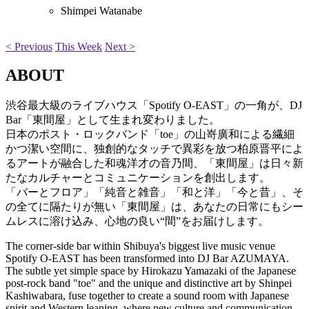
Shimpei Watanabe
< Previous
This Week
Next >
ABOUT
渋谷最大級のライブハウス「Spotify O-EAST」の一角が、DJ
Bar「東間屋」として生まれ変わりました。
日本のポスト・ロックバンド「toe」の山嵜廣和による繊細
かつ潔い空間に、独創的なタッチで異彩を放つ柏原晋平によ
るアートが融合した和魂洋才の音乃間、「東間屋」は日々新
たなカルチャーとコミュニケーションを創出します。
「バーとフロア」「純音と雑音」「和と洋」「今と昔」、そ
の全てに隔たりが無い「東間屋」は、あなたの日常にもシー
ムレスに溶け込み、心地の良い“間”をお届けします。
The corner-side bar within Shibuya's biggest live music venue
Spotify O-EAST has been transformed into DJ Bar AZUMAYA.
The subtle yet simple space by Hirokazu Yamazaki of the Japanese
post-rock band "toe" and the unique and distinctive art by Shinpei
Kashiwabara, fuse together to create a sound room with Japanese
spirit and Western leaning, where new culture and communication