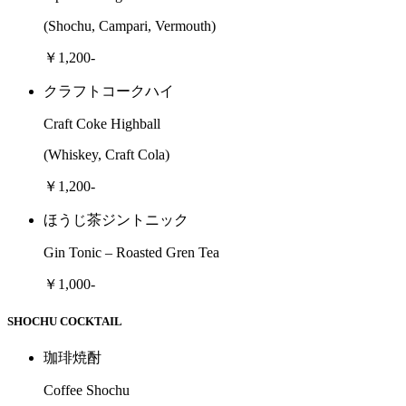
(Shochu, Campari, Vermouth)
￥1,200-
クラフトコークハイ
Craft Coke Highball
(Whiskey, Craft Cola)
￥1,200-
ほうじ茶ジントニック
Gin Tonic – Roasted Gren Tea
￥1,000-
SHOCHU COCKTAIL
珈琲焼酎
Coffee Shochu