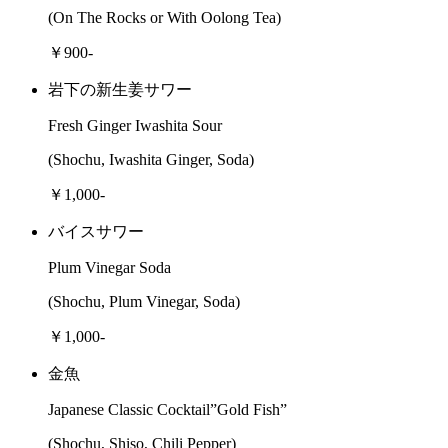
(On The Rocks or With Oolong Tea)
￥900-
岩下の新生姜サワー
Fresh Ginger Iwashita Sour
(Shochu, Iwashita Ginger, Soda)
￥1,000-
バイスサワー
Plum Vinegar Soda
(Shochu, Plum Vinegar, Soda)
￥1,000-
金魚
Japanese Classic Cocktail”Gold Fish”
(Shochu, Shiso, Chili Pepper)