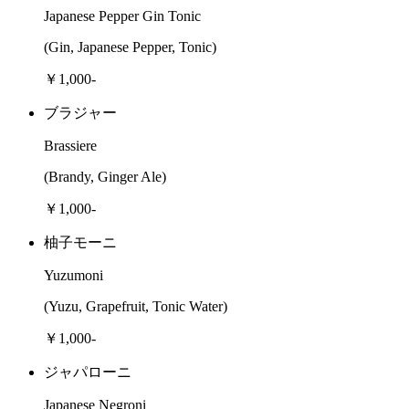
Japanese Pepper Gin Tonic
(Gin, Japanese Pepper, Tonic)
￥1,000-
ブラジャー
Brassiere
(Brandy, Ginger Ale)
￥1,000-
柚子モーニ
Yuzumoni
(Yuzu, Grapefruit, Tonic Water)
￥1,000-
ジャパローニ
Japanese Negroni