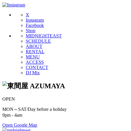
X
Instagram
Facebook
Shop
MIDNIGHTEAST
SCHEDULE
ABOUT
RENTAL
MENU
ACCESS
CONTACT
DJ Mix
OPEN
MON～SAT/Day before a holiday
9pm - 4am
Open Google Map