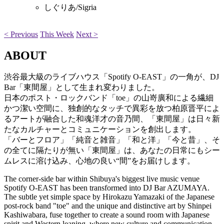
しぐりあ/Sigria
< Previous
This Week
Next >
ABOUT
渋谷最大級のライブハウス「Spotify O-EAST」の一角が、DJ
Bar「東間屋」として生まれ変わりました。
日本のポスト・ロックバンド「toe」の山嵜廣和による繊細
かつ潔い空間に、独創的なタッチで異彩を放つ柏原晋平によ
るアートが融合した和魂洋才の音乃間、「東間屋」は日々新
たなカルチャーとコミュニケーションを創出します。
「バーとフロア」「純音と雑音」「和と洋」「今と昔」、そ
の全てに隔たりが無い「東間屋」は、あなたの日常にもシー
ムレスに溶け込み、心地の良い“間”をお届けします。
The corner-side bar within Shibuya's biggest live music venue
Spotify O-EAST has been transformed into DJ Bar AZUMAYA.
The subtle yet simple space by Hirokazu Yamazaki of the Japanese
post-rock band "toe" and the unique and distinctive art by Shinpei
Kashiwabara, fuse together to create a sound room with Japanese
spirit and Western leaning, where new culture and communication