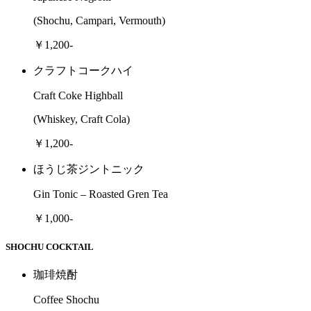
(Shochu, Campari, Vermouth)
￥1,200-
クラフトコークハイ
Craft Coke Highball
(Whiskey, Craft Cola)
￥1,200-
ほうじ茶ジントニック
Gin Tonic – Roasted Gren Tea
￥1,000-
SHOCHU COCKTAIL
珈琲焼酎
Coffee Shochu