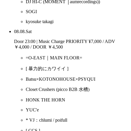
DJ HI-C
(MOMENT │aumrecordings))
SOGI
kyosuke takagi
08.08.Sat
Door 23:00 | Music Charge PRIORITY ¥7,000 / ADV
￥4,000 / DOOR ￥4,500
=O-EAST｜MAIN FLOOR=
[ 暴力的にカワイイ ]
Batsu×KOTONOHOUSE×PSYQUI
Closet Crushers
(picco B2B 水槽)
HONK THE HORN
YUC'e
* VJ：chlumi / poifull
[ CCS ]