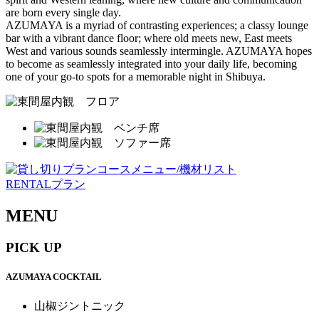
are born every single day.
AZUMAYA is a myriad of contrasting experiences; a classy lounge
bar with a vibrant dance floor; where old meets new, East meets
West and various sounds seamlessly intermingle. AZUMAYA hopes
to become as seamlessly integrated into your daily life, becoming
one of your go-to spots for a memorable night in Shibuya.
RENTALプラン
MENU
PICK UP
AZUMAYA COCKTAIL
山椒ジントニック