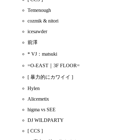
Temenough
cozmik & nitori
icesawder
前澤
* VJ：matsuki
=O-EAST｜3F FLOOR=
[ 暴力的にカワイイ ]
Hylen
Alicemetix
higma vs SEE
DJ WILDPARTY
[ CCS ]