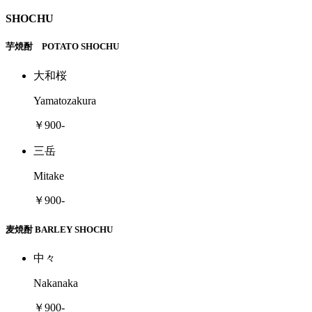
SHOCHU
芋焼酎 POTATO SHOCHU
大和桜
Yamatozakura
￥900-
三岳
Mitake
￥900-
麦焼酎 BARLEY SHOCHU
中々
Nakanaka
￥900-