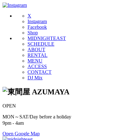
X
Instagram
Facebook
Shop
MIDNIGHTEAST
SCHEDULE
ABOUT
RENTAL
MENU
ACCESS
CONTACT
DJ Mix
OPEN
MON～SAT/Day before a holiday
9pm - 4am
Open Google Map