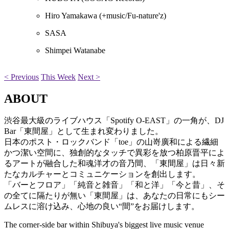
Hiro Yamakawa
(+music/Fu-nature'z)
SASA
Shimpei Watanabe
< Previous
This Week
Next >
ABOUT
渋谷最大級のライブハウス「Spotify O-EAST」の一角が、DJ
Bar「東間屋」として生まれ変わりました。
日本のポスト・ロックバンド「toe」の山嵜廣和による繊細
かつ潔い空間に、独創的なタッチで異彩を放つ柏原晋平によ
るアートが融合した和魂洋才の音乃間、「東間屋」は日々新
たなカルチャーとコミュニケーションを創出します。
「バーとフロア」「純音と雑音」「和と洋」「今と昔」、そ
の全てに隔たりが無い「東間屋」は、あなたの日常にもシー
ムレスに溶け込み、心地の良い“間”をお届けします。
The corner-side bar within Shibuya's biggest live music venue