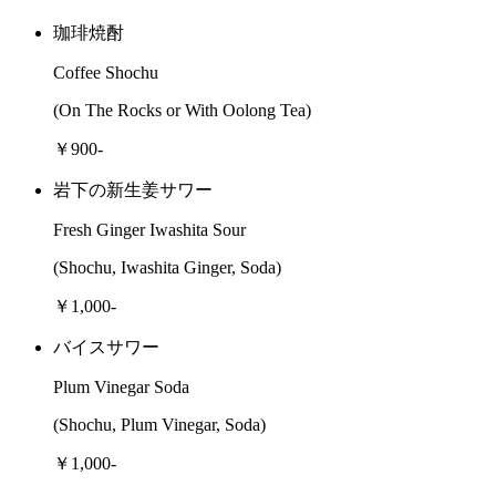
珈琲焼酎
Coffee Shochu
(On The Rocks or With Oolong Tea)
￥900-
岩下の新生姜サワー
Fresh Ginger Iwashita Sour
(Shochu, Iwashita Ginger, Soda)
￥1,000-
バイスサワー
Plum Vinegar Soda
(Shochu, Plum Vinegar, Soda)
￥1,000-