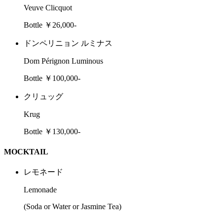
Veuve Clicquot
Bottle ￥26,000-
ドンペリニョン ルミナス
Dom Pérignon Luminous
Bottle ￥100,000-
クリュッグ
Krug
Bottle ￥130,000-
MOCKTAIL
レモネード
Lemonade
(Soda or Water or Jasmine Tea)