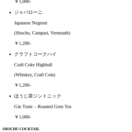
￥1,000-
ジャパローニ
Japanese Negroni
(Shochu, Campari, Vermouth)
￥1,200-
クラフトコークハイ
Craft Coke Highball
(Whiskey, Craft Cola)
￥1,200-
ほうじ茶ジントニック
Gin Tonic – Roasted Gren Tea
￥1,000-
SHOCHU COCKTAIL