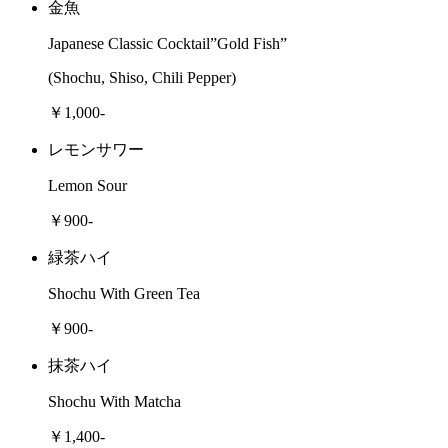
金魚
Japanese Classic Cocktail”Gold Fish”
(Shochu, Shiso, Chili Pepper)
￥1,000-
レモンサワー
Lemon Sour
￥900-
緑茶ハイ
Shochu With Green Tea
￥900-
抹茶ハイ
Shochu With Matcha
￥1,400-