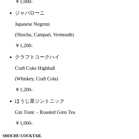
￥1,000-
ジャパローニ
Japanese Negroni
(Shochu, Campari, Vermouth)
￥1,200-
クラフトコークハイ
Craft Coke Highball
(Whiskey, Craft Cola)
￥1,200-
ほうじ茶ジントニック
Gin Tonic – Roasted Gren Tea
￥1,000-
SHOCHU COCKTAIL