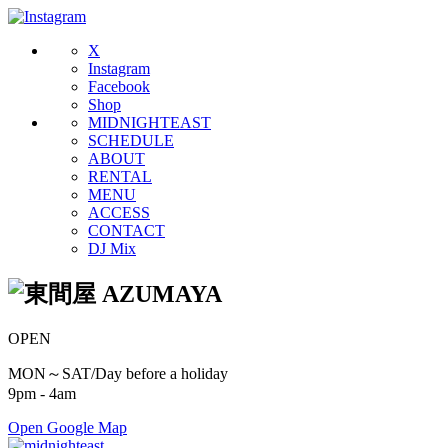
X
Instagram
Facebook
Shop
MIDNIGHTEAST
SCHEDULE
ABOUT
RENTAL
MENU
ACCESS
CONTACT
DJ Mix
OPEN
MON～SAT/Day before a holiday
9pm - 4am
Open Google Map