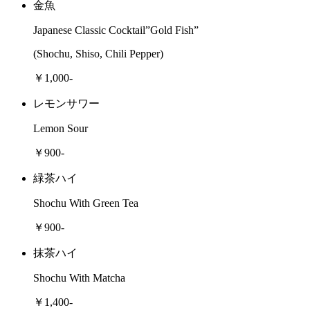
金魚
Japanese Classic Cocktail”Gold Fish”
(Shochu, Shiso, Chili Pepper)
￥1,000-
レモンサワー
Lemon Sour
￥900-
緑茶ハイ
Shochu With Green Tea
￥900-
抹茶ハイ
Shochu With Matcha
￥1,400-