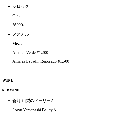
シロック
Ciroc
￥900-
メスカル
Mezcal
Amaras Verde ¥1,200-
Amaras Espadin Reposado ¥1,500-
WINE
RED WINE
蒼龍 山梨のベーリーA
Soryu Yamanashi Bailey A