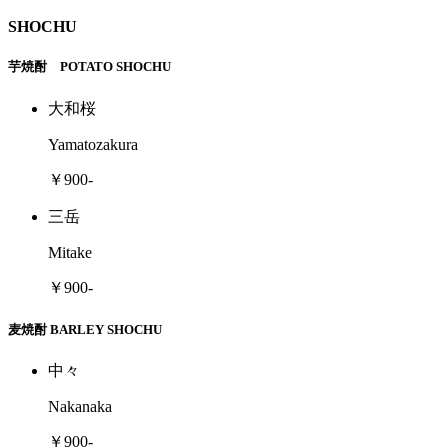
SHOCHU
芋焼酎 POTATO SHOCHU
大和桜
Yamatozakura
￥900-
三岳
Mitake
￥900-
麦焼酎 BARLEY SHOCHU
中々
Nakanaka
￥900-