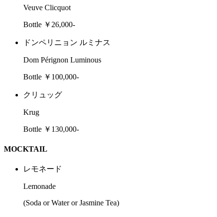
Veuve Clicquot
Bottle ￥26,000-
ドンペリニョン ルミナス
Dom Pérignon Luminous
Bottle ￥100,000-
クリュッグ
Krug
Bottle ￥130,000-
MOCKTAIL
レモネード
Lemonade
(Soda or Water or Jasmine Tea)