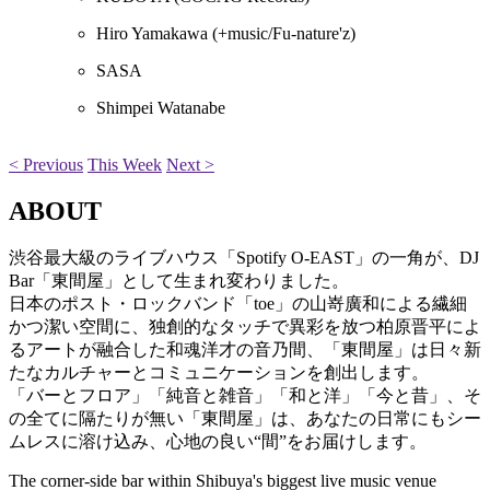
Hiro Yamakawa
(+music/Fu-nature'z)
SASA
Shimpei Watanabe
< Previous
This Week
Next >
ABOUT
渋谷最大級のライブハウス「Spotify O-EAST」の一角が、DJ
Bar「東間屋」として生まれ変わりました。
日本のポスト・ロックバンド「toe」の山嵜廣和による繊細
かつ潔い空間に、独創的なタッチで異彩を放つ柏原晋平によ
るアートが融合した和魂洋才の音乃間、「東間屋」は日々新
たなカルチャーとコミュニケーションを創出します。
「バーとフロア」「純音と雑音」「和と洋」「今と昔」、そ
の全てに隔たりが無い「東間屋」は、あなたの日常にもシー
ムレスに溶け込み、心地の良い“間”をお届けします。
The corner-side bar within Shibuya's biggest live music venue