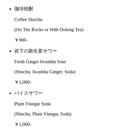
珈琲焼酎
Coffee Shochu
(On The Rocks or With Oolong Tea)
￥900-
岩下の新生姜サワー
Fresh Ginger Iwashita Sour
(Shochu, Iwashita Ginger, Soda)
￥1,000-
バイスサワー
Plum Vinegar Soda
(Shochu, Plum Vinegar, Soda)
￥1,000-