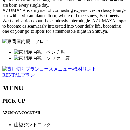
are born every single day.
AZUMAYA is a myriad of contrasting experiences; a classy lounge
bar with a vibrant dance floor; where old meets new, East meets
West and various sounds seamlessly intermingle. AZUMAYA hopes
to become as seamlessly integrated into your daily life, becoming
one of your go-to spots for a memorable night in Shibuya.
RENTALプラン
MENU
PICK UP
AZUMAYA COCKTAIL
山椒ジントニック