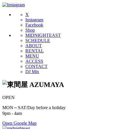
X
Instagram
Facebook
Shop
MIDNIGHTEAST
SCHEDULE
ABOUT
RENTAL
MENU
ACCESS
CONTACT
DJ Mix
OPEN
MON～SAT/Day before a holiday
9pm - 4am
Open Google Map