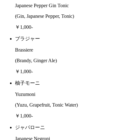
Japanese Pepper Gin Tonic
(Gin, Japanese Pepper, Tonic)
￥1,000-
ブラジャー
Brassiere
(Brandy, Ginger Ale)
￥1,000-
柚子モーニ
Yuzumoni
(Yuzu, Grapefruit, Tonic Water)
￥1,000-
ジャパローニ
Japanese Negroni