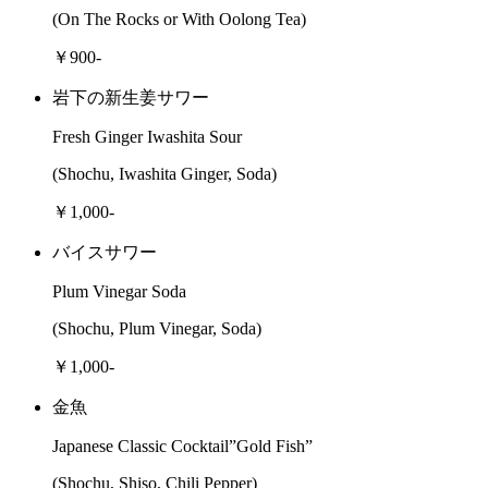
(On The Rocks or With Oolong Tea)
￥900-
岩下の新生姜サワー
Fresh Ginger Iwashita Sour
(Shochu, Iwashita Ginger, Soda)
￥1,000-
バイスサワー
Plum Vinegar Soda
(Shochu, Plum Vinegar, Soda)
￥1,000-
金魚
Japanese Classic Cocktail”Gold Fish”
(Shochu, Shiso, Chili Pepper)