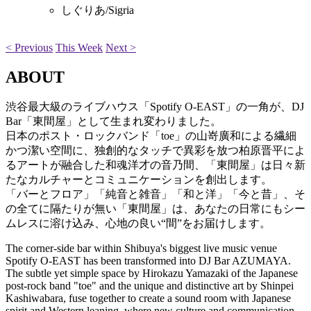
しぐりあ/Sigria
< Previous
This Week
Next >
ABOUT
渋谷最大級のライブハウス「Spotify O-EAST」の一角が、DJ
Bar「東間屋」として生まれ変わりました。
日本のポスト・ロックバンド「toe」の山嵜廣和による繊細
かつ潔い空間に、独創的なタッチで異彩を放つ柏原晋平によ
るアートが融合した和魂洋才の音乃間、「東間屋」は日々新
たなカルチャーとコミュニケーションを創出します。
「バーとフロア」「純音と雑音」「和と洋」「今と昔」、そ
の全てに隔たりが無い「東間屋」は、あなたの日常にもシー
ムレスに溶け込み、心地の良い“間”をお届けします。
The corner-side bar within Shibuya's biggest live music venue
Spotify O-EAST has been transformed into DJ Bar AZUMAYA.
The subtle yet simple space by Hirokazu Yamazaki of the Japanese
post-rock band "toe" and the unique and distinctive art by Shinpei
Kashiwabara, fuse together to create a sound room with Japanese
spirit and Western leaning, where new culture and communication