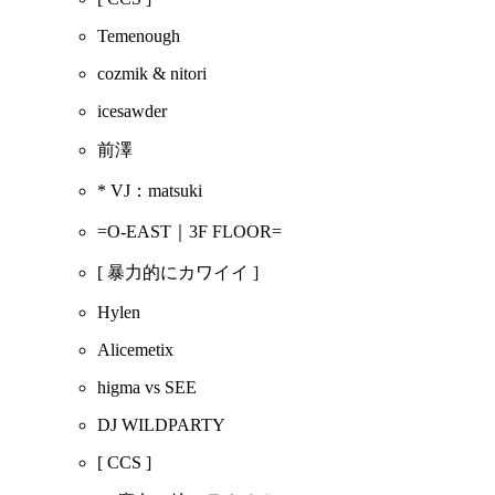
Temenough
cozmik & nitori
icesawder
前澤
* VJ：matsuki
=O-EAST｜3F FLOOR=
[ 暴力的にカワイイ ]
Hylen
Alicemetix
higma vs SEE
DJ WILDPARTY
[ CCS ]