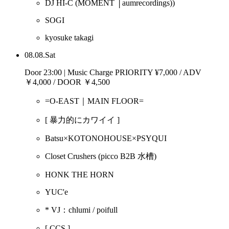
DJ HI-C
(MOMENT │aumrecordings))
SOGI
kyosuke takagi
08.08.Sat
Door 23:00 | Music Charge PRIORITY ¥7,000 / ADV
￥4,000 / DOOR ￥4,500
=O-EAST｜MAIN FLOOR=
[ 暴力的にカワイイ ]
Batsu×KOTONOHOUSE×PSYQUI
Closet Crushers
(picco B2B 水槽)
HONK THE HORN
YUC'e
* VJ：chlumi / poifull
[ CCS ]