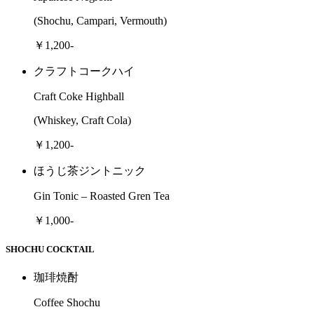
(Shochu, Campari, Vermouth)
￥1,200-
クラフトコークハイ
Craft Coke Highball
(Whiskey, Craft Cola)
￥1,200-
ほうじ茶ジントニック
Gin Tonic – Roasted Gren Tea
￥1,000-
SHOCHU COCKTAIL
珈琲焼酎
Coffee Shochu