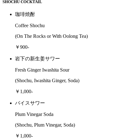
SHOCHU COCKTAIL
珈琲焼酎
Coffee Shochu
(On The Rocks or With Oolong Tea)
￥900-
岩下の新生姜サワー
Fresh Ginger Iwashita Sour
(Shochu, Iwashita Ginger, Soda)
￥1,000-
バイスサワー
Plum Vinegar Soda
(Shochu, Plum Vinegar, Soda)
￥1,000-