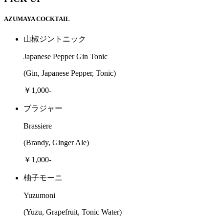
AZUMAYA COCKTAIL
山椒ジントニック
Japanese Pepper Gin Tonic
(Gin, Japanese Pepper, Tonic)
￥1,000-
ブラジャー
Brassiere
(Brandy, Ginger Ale)
￥1,000-
柚子モーニ
Yuzumoni
(Yuzu, Grapefruit, Tonic Water)