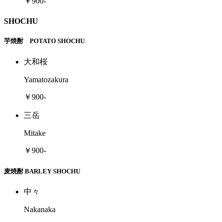
￥900-
SHOCHU
芋焼酎 POTATO SHOCHU
大和桜
Yamatozakura
￥900-
三岳
Mitake
￥900-
麦焼酎 BARLEY SHOCHU
中々
Nakanaka