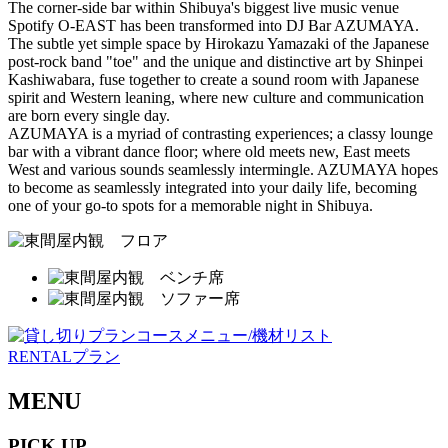
The corner-side bar within Shibuya's biggest live music venue
Spotify O-EAST has been transformed into DJ Bar AZUMAYA.
The subtle yet simple space by Hirokazu Yamazaki of the Japanese
post-rock band "toe" and the unique and distinctive art by Shinpei
Kashiwabara, fuse together to create a sound room with Japanese
spirit and Western leaning, where new culture and communication
are born every single day.
AZUMAYA is a myriad of contrasting experiences; a classy lounge
bar with a vibrant dance floor; where old meets new, East meets
West and various sounds seamlessly intermingle. AZUMAYA hopes
to become as seamlessly integrated into your daily life, becoming
one of your go-to spots for a memorable night in Shibuya.
RENTALプラン
MENU
PICK UP