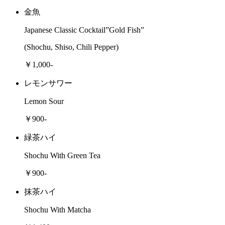
金魚
Japanese Classic Cocktail”Gold Fish”
(Shochu, Shiso, Chili Pepper)
￥1,000-
レモンサワー
Lemon Sour
￥900-
緑茶ハイ
Shochu With Green Tea
￥900-
抹茶ハイ
Shochu With Matcha