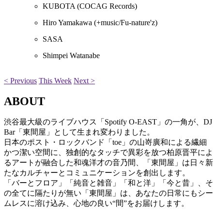
KUBOTA
(COCAG Records)
Hiro Yamakawa
(+music/Fu-nature'z)
SASA
Shimpei Watanabe
< Previous
This Week
Next >
ABOUT
渋谷最大級のライブハウス「Spotify O-EAST」の一角が、DJ
Bar「東間屋」として生まれ変わりました。
日本のポスト・ロックバンド「toe」の山嵜廣和による繊細
かつ潔い空間に、独創的なタッチで異彩を放つ柏原晋平によ
るアートが融合した和魂洋才の音乃間、「東間屋」は日々新
たなカルチャーとコミュニケーションを創出します。
「バーとフロア」「純音と雑音」「和と洋」「今と昔」、そ
の全てに隔たりが無い「東間屋」は、あなたの日常にもシー
ムレスに溶け込み、心地の良い“間”をお届けします。