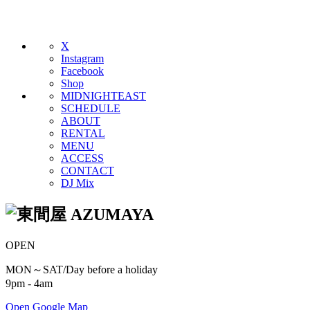
X
Instagram
Facebook
Shop
MIDNIGHTEAST
SCHEDULE
ABOUT
RENTAL
MENU
ACCESS
CONTACT
DJ Mix
OPEN
MON～SAT/Day before a holiday
9pm - 4am
Open Google Map