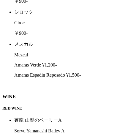
￥900-
シロック
Ciroc
￥900-
メスカル
Mezcal
Amaras Verde ¥1,200-
Amaras Espadin Reposado ¥1,500-
WINE
RED WINE
蒼龍 山梨のベーリーA
Soryu Yamanashi Bailey A