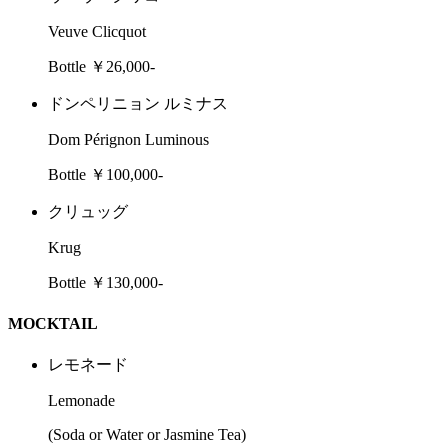
Veuve Clicquot
Bottle ￥26,000-
ドンペリニョン ルミナス
Dom Pérignon Luminous
Bottle ￥100,000-
クリュッグ
Krug
Bottle ￥130,000-
MOCKTAIL
レモネード
Lemonade
(Soda or Water or Jasmine Tea)